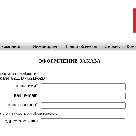
 компании
Инжиниринг
Наши объекты
Сервис
Кон
ОФОРМЛЕНИЕ ЗАКАЗА
 хотите приобрести:
gano G211 D - G211-32D
ваше имя
*
ваш e-mail
*
ваш телефон
*
статочно указать e-mail или телефон.
адрес доставки