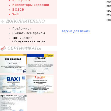
Plomyclick
ис
Ингибиторы коррозии
вп
BOSCH
чр
Wolf
га
пр
ДОПОЛНИТЕЛЬНО
Прайс-лист
версия для печати
Скачать все прайсы
Техническое
обслуживание котла
СЕРТИФИКАТЫ