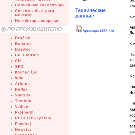
Во
Солнечные коллекторы
ил
Технические
Системы быстрого
монтажа
данные
Ко
Ингибиторы коррозии
Ав
ПО ПРОИЗВОДИТЕЛЮ
Брошюра (
458 kb
)
Ды
Dražice
Buderus
Ко
Daewoo
По
De_Dietrich
те
СН
две
ЭКО
Коспел СА
Мо
Wilo
Ariston
Ши
Reflex
кВт
Viadrus
Thermia
Н
Vaillant
Sol
Protherm
хо
REGULUS-system
на
Fondital
во
Newstar
др