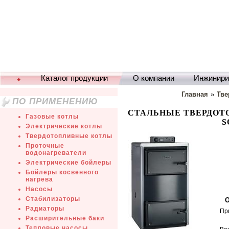
Каталог продукции
О компании
Инжинири
Главная
»
Тве
ПО ПРИМЕНЕНИЮ
СТАЛЬНЫЕ ТВЕРДОТ
Газовые котлы
S
Электрические котлы
Твердотопливные котлы
Проточные
водонагреватели
Электрические бойлеры
Бойлеры косвенного
нагрева
Насосы
Стабилизаторы
О
Радиаторы
Пр
Расширительные баки
Тепловые насосы