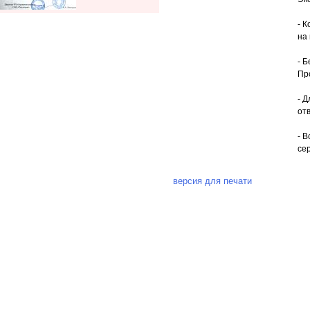
- 
на
- 
Пр
- 
от
- 
се
версия для печати