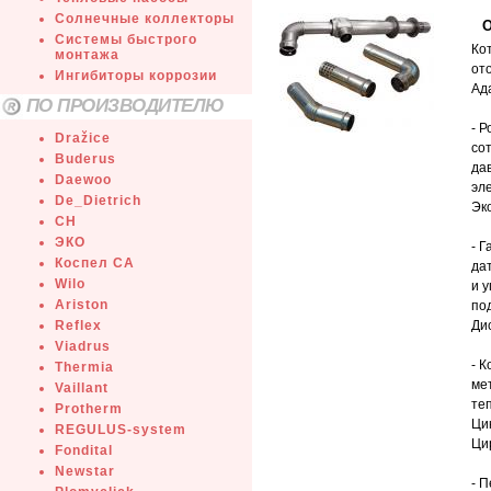
Солнечные коллекторы
О
Системы быстрого
Ко
монтажа
от
Ингибиторы коррозии
Ад
ПО ПРОИЗВОДИТЕЛЮ
- 
Dražice
со
Buderus
да
Daewoo
эл
De_Dietrich
Эк
СН
ЭКО
- 
Коспел СА
да
Wilo
и 
Ariston
по
Reflex
Ди
Viadrus
- 
Thermia
ме
Vaillant
те
Protherm
Ци
REGULUS-system
Ци
Fondital
Newstar
- 