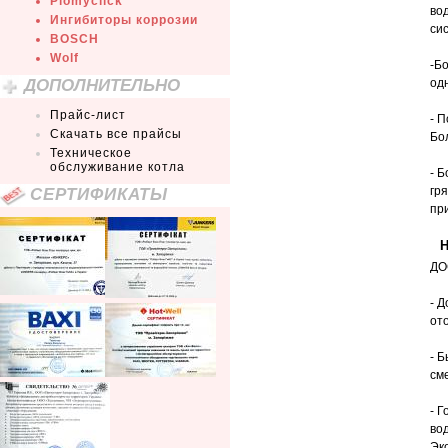
Plomyclick
во
Ингибиторы коррозии
си
BOSCH
Wolf
-Б
ДОПОЛНИТЕЛЬНО
од
Прайс-лист
- 
Скачать все прайсы
Бо
Техническое
обслуживание котла
- 
СЕРТИФИКАТЫ
гр
пр
Н
ДО
- 
от
- 
см
- 
во
Эк